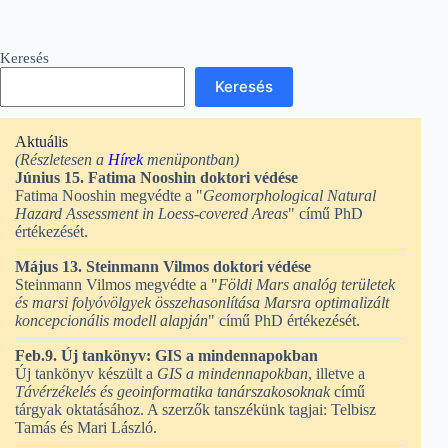
Keresés
Keresés
Aktuális
(Részletesen a
Hírek
menüpontban)
Június 15. Fatima Nooshin doktori védése
Fatima Nooshin megvédte a "
Geomorphological Natural
Hazard Assessment in Loess-covered Areas
" című PhD
értékezését.
Május 13. Steinmann Vilmos doktori védése
Steinmann Vilmos megvédte a "
Földi Mars analóg területek
és marsi folyóvölgyek összehasonlítása Marsra optimalizált
koncepcionális modell alapján
" című PhD értékezését.
Feb.9. Új tankönyv: GIS a mindennapokban
Új tankönyv készült a
GIS a mindennapokban
, illetve a
Távérzékelés és geoinformatika tanárszakosoknak
című
tárgyak oktatásához. A szerzők tanszékünk tagjai: Telbisz
Tamás és Mari László.