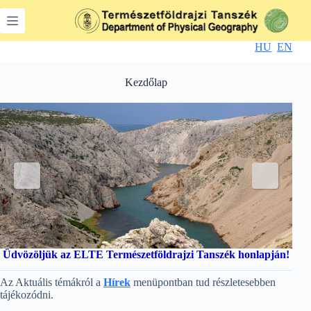
Skip
to
content
HU
EN
Kezdőlap
Üdvözöljük az ELTE Természetföldrajzi Tanszék honlapján!
Az Aktuális témákról a
Hírek
menüpontban tud részletesebben
tájékozódni.