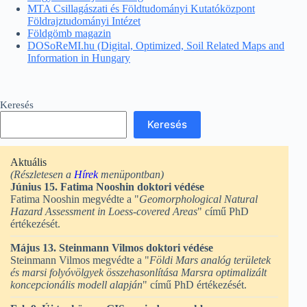
MTA Csillagászati és Földtudományi Kutatóközpont
Földrajztudományi Intézet
Földgömb magazin
DOSoReMI.hu (Digital, Optimized, Soil Related Maps and
Information in Hungary
Keresés
Keresés
Aktuális
(Részletesen a
Hírek
menüpontban)
Június 15. Fatima Nooshin doktori védése
Fatima Nooshin megvédte a "
Geomorphological Natural
Hazard Assessment in Loess-covered Areas
" című PhD
értékezését.
Május 13. Steinmann Vilmos doktori védése
Steinmann Vilmos megvédte a "
Földi Mars analóg területek
és marsi folyóvölgyek összehasonlítása Marsra optimalizált
koncepcionális modell alapján
" című PhD értékezését.