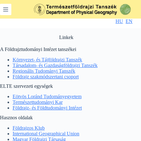
Skip
to
content
HU
EN
Linkek
A Földrajztudományi Intézet tanszékei
Környezet- és Tájföldrajzi Tanszék
Társadalom- és Gazdaságföldrajzi Tanszék
Regionális Tudományi Tanszék
Földrajz szakmódszertani csoport
ELTE szervezeti egységek
Eötvös Loránd Tudományegyetem
Természettudományi Kar
Földrajz- és Földtudományi Intézet
Hasznos oldalak
Földrajzos Klub
International Geographical Union
Magyar Földrajzi Társaság