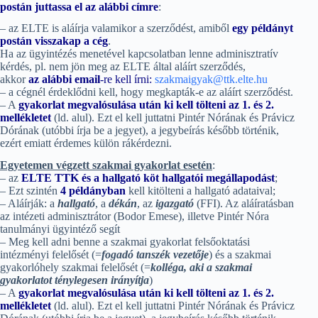
postán juttassa el az alábbi címre
:
– az ELTE is aláírja valamikor a szerződést, amiből
egy példányt
postán visszakap a cég
.
Ha az ügyintézés menetével kapcsolatban lenne adminisztratív
kérdés, pl. nem jön meg az ELTE által aláírt szerződés,
akkor
az alábbi email
-re kell írni:
szakmaigyak@ttk.elte.hu
– a cégnél érdeklődni kell, hogy megkapták-e az aláírt szerződést.
– A
gyakorlat megvalósulása után ki kell tölteni az 1. és 2.
mellékletet
(ld. alul). Ezt el kell juttatni Pintér Nórának és Právicz
Dórának (utóbbi írja be a jegyet), a jegybeírás később történik,
ezért emiatt érdemes külön rákérdezni.
Egyetemen végzett szakmai gyakorlat esetén
:
– az
ELTE TTK és a hallgató köt hallgatói megállapodást
;
– Ezt szintén
4 példányban
kell kitölteni a hallgató adataival;
– Aláírják: a
hallgató
, a
dékán
, az
igazgató
(FFI). Az aláíratásban
az intézeti adminisztrátor (Bodor Emese), illetve Pintér Nóra
tanulmányi ügyintéző segít
– Meg kell adni benne a szakmai gyakorlat felsőoktatási
intézményi felelősét (=
fogadó tanszék vezetője
) és a szakmai
gyakorlóhely szakmai felelősét (=
k
olléga, aki a szakmai
gyakorlatot ténylegesen irányítja
)
– A
gyakorlat megvalósulása után ki kell tölteni az 1. és 2.
mellékletet
(ld. alul). Ezt el kell juttatni Pintér Nórának és Právicz