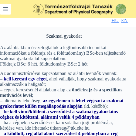
Skip
to
content
HU
EN
Szakmai gyakorlat
Az alábbiakban összefoglaltuk a legfontosabb technikai
információkat a földrajz (és a földtudomány) BSc-ben teljesítendő
szakmai gyakorlattal kapcsolatban.
Földrajz BSc: 6 hét, földtudomány BSc: 2 hét.
Az adminisztrációval kapcsolatban az alábbi teendők vannak:
–
kell keresni egy céget
, ahol vállalják, hogy szakmai gyakorlatra
alkalmazzák a hallgatót;
– cégek keresésénél általában alap az
önéletrajz és a specifikus
motivációs levél
;
– alternatív lehetőség:
az egyetemen is lehet végezni a szakmai
gyakorlatot külön megállapodás alapján
(ld. később);
–
be kell vinni/küldeni a szerződést a szakmai gyakorlatos
céghez és kitöltetni, aláíratni velük 4 példányban
– ha a cégnek a szerződéssel kapcsolatban jogi problémája,
kérdése van, ide írhatnak: titkarsag@ttk.elte.hu
–
a kitöltött, cég által aláírt szerződést 4 példányban a cég