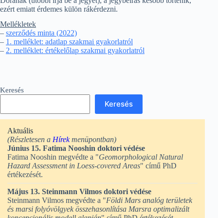
Dórának (utóbbi írja be a jegyet), a jegybeírás később történik,
ezért emiatt érdemes külön rákérdezni.
Mellékletek
–
szerződés minta (2022)
–
1. melléklet: adatlap szakmai gyakorlatról
–
2. melléklet: értékelőlap szakmai gyakorlatról
Keresés
Keresés
Aktuális
(Részletesen a
Hírek
menüpontban)
Június 15. Fatima Nooshin doktori védése
Fatima Nooshin megvédte a "
Geomorphological Natural
Hazard Assessment in Loess-covered Areas
" című PhD
értékezését.
Május 13. Steinmann Vilmos doktori védése
Steinmann Vilmos megvédte a "
Földi Mars analóg területek
és marsi folyóvölgyek összehasonlítása Marsra optimalizált
koncepcionális modell alapján
" című PhD értékezését.