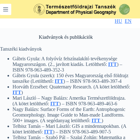
Skip
to
content
HU
EN
Kiadványok és publikációk
Tanszéki kiadványok
Gábris Gyula: A folyóvíz felszínalakító tevékenysége
Magyarországon. (2., javított kiadás. Letölthető:
ITT
) –
ISBN 978-963-489-352-3
Gábris Gyula (szerk): 150 éves Magyarország első földrajz
tanszéke (Letölthető:
ITT
) – ISBN 978-963-489-397-4
Horváth Erzsébet: Quaternary Research. (A kötet letölthető:
ITT
)
Mari László – Nagy Balázs: Amerika Természetföldrajza.
(A kötet letölthető:
ITT
) – ISBN 978-963-489-463-6
Nagy Balázs: Surface Forms of the Earth: Antrophogenic
Geomorphology. Image Guide to Man-made Landforms.
500+ images. (A segédanyag letölthető:
ITT
)
Telbisz Tamás – Mari László: GIS a mindennapokban. (A
kötet letölthető:
ITT
) – ISBN 978-963-489-907-5
Telbisz Tamás – Szabó Pál – Szalai Zoltán: Matematika a