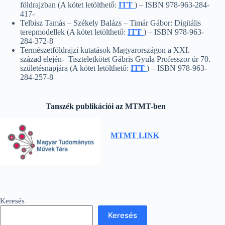
földrajzban (A kötet letölthető:
ITT
) – ISBN 978-963-284-
417-
Telbisz Tamás – Székely Balázs – Timár Gábor: Digitális
terepmodellek (A kötet letölthető:
ITT
) – ISBN 978-963-
284-372-8
Természetföldrajzi kutatások Magyarországon a XXI.
század elején- Tiszteletkötet Gábris Gyula Professzor úr 70.
születésnapjára (A kötet letölthető:
ITT
) – ISBN 978-963-
284-257-8
Tanszék publikációi az MTMT-ben
MTMT LINK
Keresés
Keresés