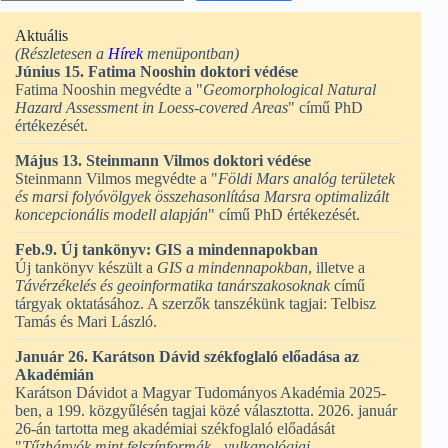
Aktuális
(Részletesen a
Hírek
menüpontban)
Június 15. Fatima Nooshin doktori védése
Fatima Nooshin megvédte a "
Geomorphological Natural
Hazard Assessment in Loess-covered Areas
" című PhD
értékezését.
Május 13. Steinmann Vilmos doktori védése
Steinmann Vilmos megvédte a "
Földi Mars analóg területek
és marsi folyóvölgyek összehasonlítása Marsra optimalizált
koncepcionális modell alapján
" című PhD értékezését.
Feb.9. Új tankönyv: GIS a mindennapokban
Új tankönyv készült a
GIS a mindennapokban
, illetve a
Távérzékelés és geoinformatika tanárszakosoknak
című
tárgyak oktatásához. A szerzők tanszékünk tagjai: Telbisz
Tamás és Mari László.
Január 26. Karátson Dávid székfoglaló előadása az
Akadémián
Karátson Dávidot a Magyar Tudományos Akadémia 2025-
ben, a 199. közgyűlésén tagjai közé választotta. 2026. január
26-án tartotta meg akadémiai székfoglaló előadását
"
Tűzhányók mint felszínformák - vulkanológiai,