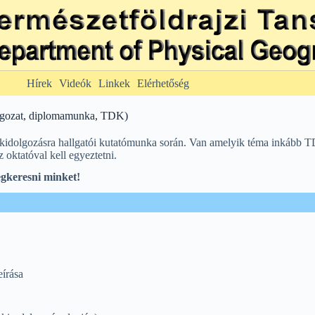
Hírek
Videók
Linkek
Elérhetőség
lgozat, diplomamunka, TDK)
k kidolgozásra hallgatói kutatómunka során. Van amelyik téma inkább 
oktatóval kell egyeztetni.
egkeresni minket!
eírása