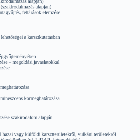
akirodalmazás alapján)
 (szakirodalmazás alapján)
ntagyűjtés, feltárások elemzése
 lehetőségei a karsztkutatásban
képgyűjteményében
ése – megoldási javaslatokkal
mzése
rmeghatározása
lumineszcens kormeghatározása
emzése szakirodalom alapján
hazai vagy külföldi karsztterületekről, vulkáni területekről
s témakörében (pl. LiDAR, interpolációk)