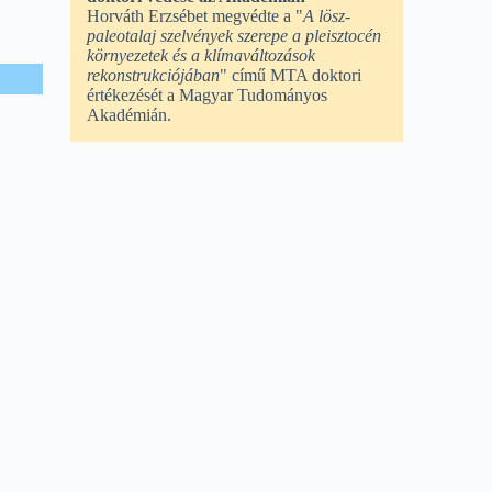
Horváth Erzsébet megvédte a "
A lösz-
paleotalaj szelvények szerepe a pleisztocén
környezetek és a klímaváltozások
rekonstrukciójában
" című MTA doktori
értékezését a Magyar Tudományos
Akadémián.