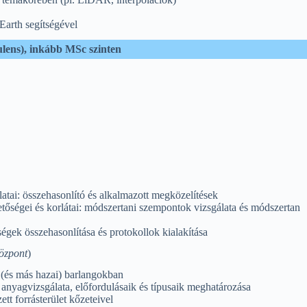
eEarth segítségével
zulens), inkább MSc szinten
tai: összehasonlító és alkalmazott megközelítések
őségei és korlátai: módszertani szempontok vizsgálata és módszertan
gek összehasonlítása és protokollok kialakítása
özpont
)
 (és más hazai) barlangokban
anyagvizsgálata, előfordulásaik és típusaik meghatározása
ett forrásterület kőzeteivel