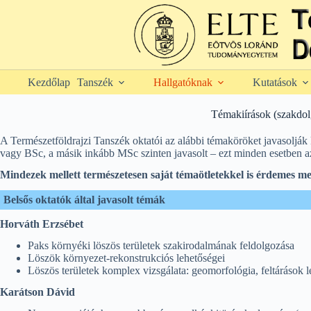
Skip
to
content
Kezdőlap
Tanszék
Hallgatóknak
Kutatások
Témakiírások (szakdo
A Természetföldrajzi Tanszék oktatói az alábbi témaköröket javasoljá
vagy BSc, a másik inkább MSc szinten javasolt – ezt minden esetben az 
Mindezek mellett természetesen saját témaötletekkel is érdemes m
Belsős oktatók által javasolt témák
Horváth Erzsébet
Paks környéki löszös területek szakirodalmának feldolgozása
Löszök környezet-rekonstrukciós lehetőségei
Löszös területek komplex vizsgálata: geomorfológia, feltárások l
Karátson Dávid