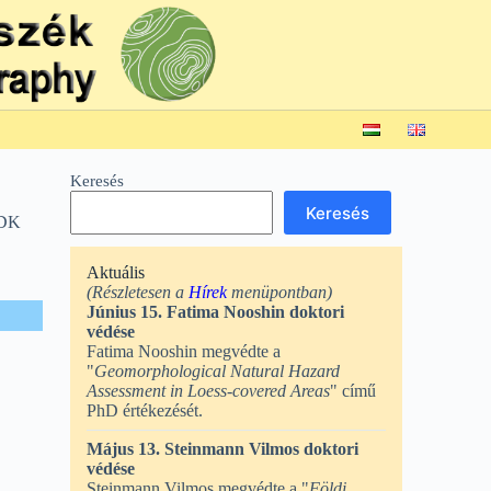
Keresés
Keresés
TDK
Aktuális
(Részletesen a
Hírek
menüpontban)
Június 15. Fatima Nooshin doktori
védése
Fatima Nooshin megvédte a
"
Geomorphological Natural Hazard
Assessment in Loess-covered Areas
" című
PhD értékezését.
Május 13. Steinmann Vilmos doktori
védése
Steinmann Vilmos megvédte a "
Földi