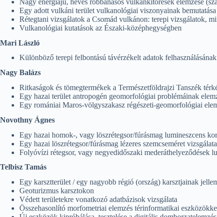
Nagy energiájú, heves robbanásos vulkánkitörések elemzése (sz
Egy adott vulkáni terület vulkanológiai viszonyainak bemutatása
Rétegtani vizsgálatok a Csomád vulkánon: terepi vizsgálatok, mi
Vulkanológiai kutatások az Északi-középhegységben
Mari László
Különböző terepi felbontású távérzékelt adatok felhasználásának
Nagy Balázs
Ritkaságok és tömegtermékek a Természetföldrajzi Tanszék tér
Egy hazai terület antropogén geomorfológiai problémáinak elemz
Egy romániai Maros-völgyszakasz régészeti-geomorfológiai ele
Novothny Ágnes
Egy hazai homok-, vagy löszrétegsor/fúrásmag lumineszcens ko
Egy hazai löszrétegsor/fúrásmag lézeres szemcseméret vizsgálata
Folyóvízi rétegsor, vagy negyedidőszaki mederáthelyeződések 
Telbisz Tamás
Egy karsztterület / egy nagyobb régió (ország) karsztjainak jell
Geoturizmus karsztokon
Védett területekre vonatkozó adatbázisok vizsgálata
Összehasonlító morfometriai elemzés térinformatikai eszközökkel 
Új eszközök kipróbálása, tesztelése a digitális domborzatelemzé