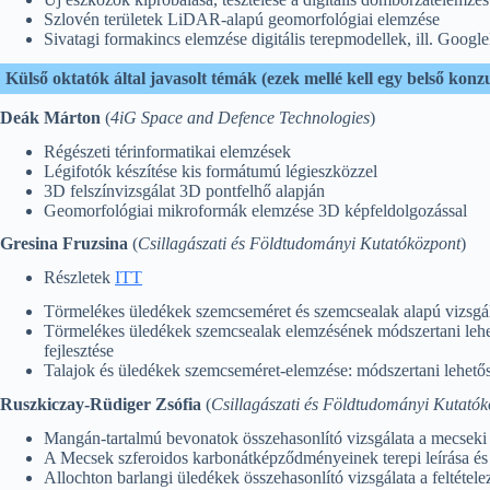
Szlovén területek LiDAR-alapú geomorfológiai elemzése
Sivatagi formakincs elemzése digitális terepmodellek, ill. Googl
Külső oktatók által javasolt témák (ezek mellé kell egy belső kon
Deák Márton
(
4iG Space and Defence Technologies
)
Régészeti térinformatikai elemzések
Légifotók készítése kis formátumú légieszközzel
3D felszínvizsgálat 3D pontfelhő alapján
Geomorfológiai mikroformák elemzése 3D képfeldolgozással
Gresina Fruzsina
(
Csillagászati és Földtudományi Kutatóközpont
)
Részletek
ITT
Törmelékes üledékek szemcseméret és szemcsealak alapú vizsgála
Törmelékes üledékek szemcsealak elemzésének módszertani lehet
fejlesztése
Talajok és üledékek szemcseméret-elemzése: módszertani lehetősé
Ruszkiczay-Rüdiger Zsófia
(
Csillagászati és Földtudományi Kutatók
Mangán-tartalmú bevonatok összehasonlító vizsgálata a mecseki
A Mecsek szferoidos karbonátképződményeinek terepi leírása és 
Allochton barlangi üledékek összehasonlító vizsgálata a feltételez