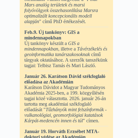
Mars analóg területek és marsi
folyóvölgyek összehasonlítása Marsra
optimalizált koncepcionális modell
alapján
" című PhD értékezését.
Feb.9. Új tankönyv: GIS a
mindennapokban
Új tankönyv készült a
GIS a
mindennapokban
, illetve a
Távérzékelés és
geoinformatika tanárszakosoknak
című
tárgyak oktatásához. A szerzők tanszékünk
tagjai: Telbisz Tamás és Mari László.
Január 26. Karátson Dávid székfoglaló
előadása az Akadémián
Karátson Dávidot a Magyar Tudományos
Akadémia 2025-ben, a 199. közgyűlésén
tagjai közé választotta. 2026. január 26-án
tartotta meg akadémiai székfoglaló
előadását "
Tűzhányók mint felszínformák -
vulkanológiai, geomorfológiai kutatások
Kárpát-medencén innen és túl
" címen.
Január 19. Horváth Erzsébet MTA-
doktori védése az Akadémián