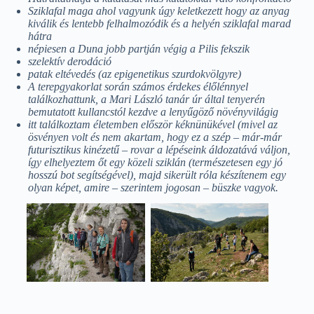
Sziklafal maga ahol vagyunk úgy keletkezett hogy az anyag
kiválik és lentebb felhalmozódik és a helyén sziklafal marad
hátra
népiesen a Duna jobb partján végig a Pilis fekszik
szelektív derodáció
patak eltévedés (az epigenetikus szurdokvölgyre)
A terepgyakorlat során számos érdekes élőlénnyel
találkozhattunk, a Mari László tanár úr által tenyerén
bemutatott kullancstól kezdve a lenyűgöző növényvilágig
itt találkoztam életemben először kéknünükével (mivel az
ösvényen volt és nem akartam, hogy ez a szép – már-már
futurisztikus kinézetű – rovar a lépéseink áldozatává váljon,
így elhelyeztem őt egy közeli sziklán (természetesen egy jó
hosszú bot segítségével), majd sikerült róla készítenem egy
olyan képet, amire – szerintem jogosan – büszke vagyok.