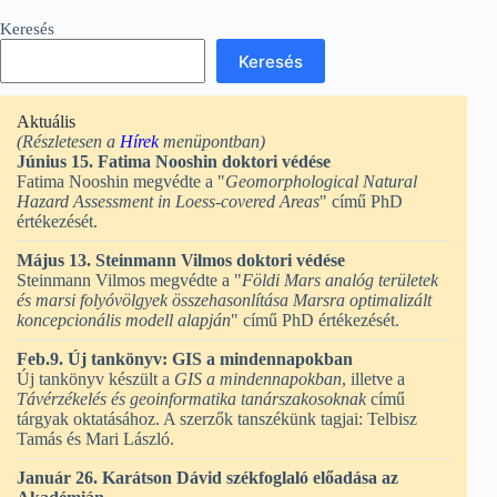
Keresés
Keresés
Aktuális
(Részletesen a
Hírek
menüpontban)
Június 15. Fatima Nooshin doktori védése
Fatima Nooshin megvédte a "
Geomorphological Natural
Hazard Assessment in Loess-covered Areas
" című PhD
értékezését.
Május 13. Steinmann Vilmos doktori védése
Steinmann Vilmos megvédte a "
Földi Mars analóg területek
és marsi folyóvölgyek összehasonlítása Marsra optimalizált
koncepcionális modell alapján
" című PhD értékezését.
Feb.9. Új tankönyv: GIS a mindennapokban
Új tankönyv készült a
GIS a mindennapokban
, illetve a
Távérzékelés és geoinformatika tanárszakosoknak
című
tárgyak oktatásához. A szerzők tanszékünk tagjai: Telbisz
Tamás és Mari László.
Január 26. Karátson Dávid székfoglaló előadása az