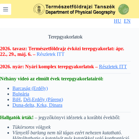
Skip
to
content
HU
EN
Terepgyakorlatok
2026. tavasz: Természetföldrajz évközi terepgyakorlat: ápr.
22., 29., máj. 6. –
Részletek ITT
2026. nyár: Nyári komplex terepgyakorlatok –
Részletek ITT
Néhány videó az elmúlt évek terepgyakorlatairól:
Barcaság (Erdély)
Bulgária
BiH
,
Dél-Erdély (Páreng)
Duna-delta, Krka, Dinara
Hallgatók írták!
– jegyzőkönyvi idézetek a korábbi évekből:
Tükörsoros völgyek
Víznyelő barlang nem túl tágas ezért nehezen kutatható.
Hátráltathatja a kutatását más kutatókkal való konfrontáció