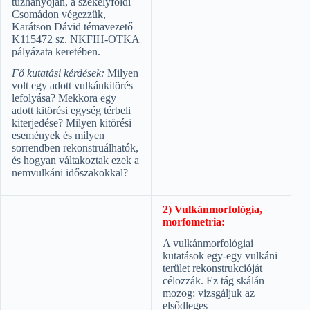
tűzhányóján, a székelyföldi
Csomádon végezzük,
Karátson Dávid témavezető
K115472 sz. NKFIH-OTKA
pályázata keretében.
Fő kutatási kérdések:
Milyen
volt egy adott vulkánkitörés
lefolyása? Mekkora egy
adott kitörési egység térbeli
kiterjedése? Milyen kitörési
események és milyen
sorrendben rekonstruálhatók,
és hogyan váltakoztak ezek a
nemvulkáni időszakokkal?
2) Vulkánmorfológia,
morfometria:
A vulkánmorfológiai
kutatások egy-egy vulkáni
terület rekonstrukcióját
célozzák. Ez tág skálán
mozog: vizsgáljuk az
elsődleges