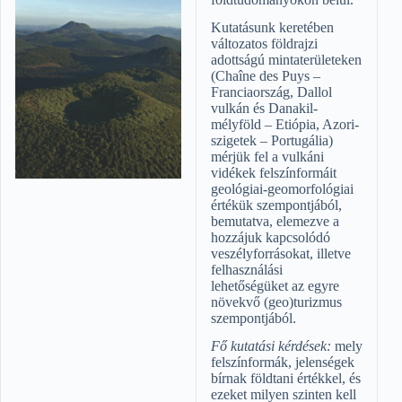
Kutatásunk keretében
változatos földrajzi
adottságú mintaterületeken
(Chaîne des Puys –
Franciaország, Dallol
vulkán és Danakil-
mélyföld – Etiópia, Azori-
szigetek – Portugália)
mérjük fel a vulkáni
vidékek felszínformáit
geológiai-geomorfológiai
értékük szempontjából,
bemutatva, elemezve a
hozzájuk kapcsolódó
veszélyforrásokat, illetve
felhasználási
lehetőségüket az egyre
növekvő (geo)turizmus
szempontjából.
Fő kutatási kérdések:
mely
felszínformák, jelenségek
bírnak földtani értékkel, és
ezeket milyen szinten kell