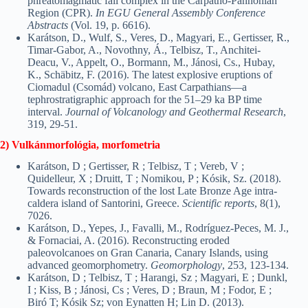
phreatomagmatic fall complex in the Carpatho-Pannonian
Region (CPR).
In EGU General Assembly Conference
Abstracts
(Vol. 19, p. 6616).
Karátson, D., Wulf, S., Veres, D., Magyari, E., Gertisser, R.,
Timar-Gabor, A., Novothny, Á., Telbisz, T., Anchitei-
Deacu, V., Appelt, O., Bormann, M., Jánosi, Cs., Hubay,
K., Schäbitz, F. (2016). The latest explosive eruptions of
Ciomadul (Csomád) volcano, East Carpathians—a
tephrostratigraphic approach for the 51–29 ka BP time
interval.
Journal of Volcanology and Geothermal Research
,
319, 29-51.
2) Vulkánmorfológia, morfometria
Karátson, D ; Gertisser, R ; Telbisz, T ; Vereb, V ;
Quidelleur, X ; Druitt, T ; Nomikou, P ; Kósik, Sz. (2018).
Towards reconstruction of the lost Late Bronze Age intra-
caldera island of Santorini, Greece.
Scientific reports
, 8(1),
7026.
Karátson, D., Yepes, J., Favalli, M., Rodríguez-Peces, M. J.,
& Fornaciai, A. (2016). Reconstructing eroded
paleovolcanoes on Gran Canaria, Canary Islands, using
advanced geomorphometry.
Geomorphology
, 253, 123-134.
Karátson, D ; Telbisz, T ; Harangi, Sz ; Magyari, E ; Dunkl,
I ; Kiss, B ; Jánosi, Cs ; Veres, D ; Braun, M ; Fodor, E ;
Biró T; Kósik Sz; von Eynatten H; Lin D. (2013).