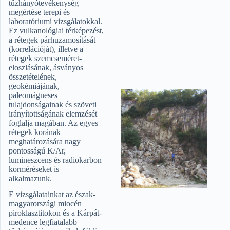
tűzhányótevékenység
megértése terepi és
laboratóriumi vizsgálatokkal.
Ez vulkanológiai térképezést,
a rétegek párhuzamosítását
(korrelációját), illetve a
rétegek szemcseméret-
eloszlásának, ásványos
összetételének,
geokémiájának,
paleomágneses
tulajdonságainak és szöveti
irányítottságának elemzését
foglalja magában. Az egyes
rétegek korának
meghatározására nagy
pontosságú K/Ar,
lumineszcens és radiokarbon
korméréseket is
alkalmazunk.
E vizsgálatainkat az észak-
magyarországi miocén
piroklasztitokon és a Kárpát-
medence legfiatalabb