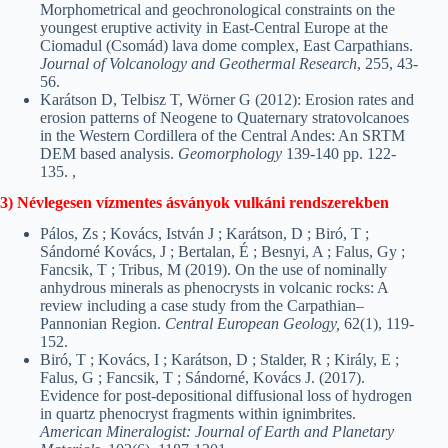
Morphometrical and geochronological constraints on the
youngest eruptive activity in East-Central Europe at the
Ciomadul (Csomád) lava dome complex, East Carpathians.
Journal of Volcanology and Geothermal Research
, 255, 43-
56.
Karátson D, Telbisz T, Wörner G (2012): Erosion rates and
erosion patterns of Neogene to Quaternary stratovolcanoes
in the Western Cordillera of the Central Andes: An SRTM
DEM based analysis.
Geomorphology
139-140 pp. 122-
135. ,
3) Névlegesen vízmentes ásványok vulkáni rendszerekben
Pálos, Zs ; Kovács, István J ; Karátson, D ; Biró, T ;
Sándorné Kovács, J ; Bertalan, É ; Besnyi, A ; Falus, Gy ;
Fancsik, T ; Tribus, M (2019). On the use of nominally
anhydrous minerals as phenocrysts in volcanic rocks: A
review including a case study from the Carpathian–
Pannonian Region.
Central European Geology,
62(1), 119-
152.
Biró, T ; Kovács, I ; Karátson, D ; Stalder, R ; Király, E ;
Falus, G ; Fancsik, T ; Sándorné, Kovács J. (2017).
Evidence for post-depositional diffusional loss of hydrogen
in quartz phenocryst fragments within ignimbrites.
American Mineralogist: Journal of Earth and Planetary