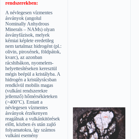
rendszerekben:
A névlegesen vízmentes
ásványok (angolul
Nominally Anhydrous
Minerals – NAMs) olyan
ásványfázisok, melyek
kémiai képlete eredetileg
nem tartalmaz hidrogént (pl.:
olivin, piroxének, földpátok,
kvarc), az azonban
rácshibákon, nyomelem-
helyettesítéseken keresztül
mégis beépül a kristályba. A
hidrogén a kristályrácsban
rendkívül mobilis magas
(vulkáni rendszerekre
jellemző) hőmérsékleteken
(>400°C). Emiatt a
névlegesen vízmentes
ásványok érzékenyen
reagálnak a vulkánkitörések
előtt, közben és után zajló
folyamatokra, így számos
vulkáni esemény