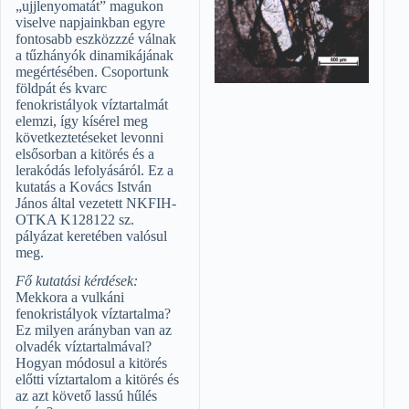
„ujjlenyomatát” magukon
viselve napjainkban egyre
fontosabb eszközzzé válnak
a tűzhányók dinamikájának
megértésében. Csoportunk
földpát és kvarc
fenokristályok víztartalmát
elemzi, így kísérel meg
következtetéseket levonni
elsősorban a kitörés és a
lerakódás lefolyásáról. Ez a
kutatás a Kovács István
János által vezetett NKFIH-
OTKA K128122 sz.
pályázat keretében valósul
meg.
Fő kutatási kérdések:
Mekkora a vulkáni
fenokristályok víztartalma?
Ez milyen arányban van az
olvadék víztartalmával?
Hogyan módosul a kitörés
előtti víztartalom a kitörés és
az azt követő lassú hűlés