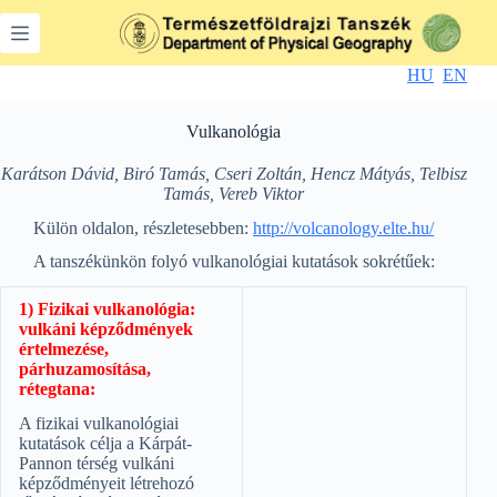
Skip
to
content
HU
EN
Vulkanológia
Karátson Dávid,
Biró Tamás, Cseri Zoltán, Hencz Mátyás, Telbisz
Tamás, Vereb Viktor
Külön oldalon, részletesebben:
http://volcanology.elte.hu/
A tanszékünkön folyó vulkanológiai kutatások sokrétűek:
1) Fizikai vulkanológia:
vulkáni képződmények
értelmezése,
párhuzamosítása,
rétegtana:
A fizikai vulkanológiai
kutatások célja a Kárpát-
Pannon térség vulkáni
képződményeit létrehozó