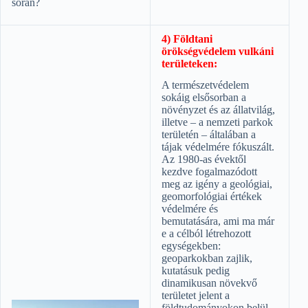
során?
4) Földtani
örökségvédelem vulkáni
területeken:
A természetvédelem
sokáig elsősorban a
növényzet és az állatvilág,
illetve – a nemzeti parkok
területén – általában a
tájak védelmére fókuszált.
Az 1980-as évektől
kezdve fogalmazódott
meg az igény a geológiai,
geomorfológiai értékek
védelmére és
bemutatására, ami ma már
e a célból létrehozott
egységekben:
geoparkokban zajlik,
kutatásuk pedig
dinamikusan növekvő
területet jelent a
földtudományokon belül.