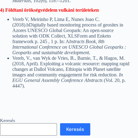
Materials
, 102(6), 1187-1201.
4) Földtani örökségvédelem vulkáni területeken
Vereb V, Meirinho P, Lima E, Nunes Joao C.
(2018).bDigitally based monitoring process of geosites in
Azores UNESCO Global Geopark: An open-source
solution with ODK Collect, XLSForm and Enketo
framework p. 245 , 1 p. In: A
bstracts Book, 8th
International Conference on UNESCO Global Geoparks :
Geoparks and sustainable development
.
Vereb, V., van Wyk de Vries, B., Barnie, T., & Hagos, M.
(2018, April). Exploiting a volcanic resource: mapping rapid
changes at Dallol Volcano, Ethiopia with Planet satellite
images and community engagement for risk reduction.
In
EGU General Assembly Conference Abstracts
(Vol. 20, p.
4447).
Keresés
Keresés