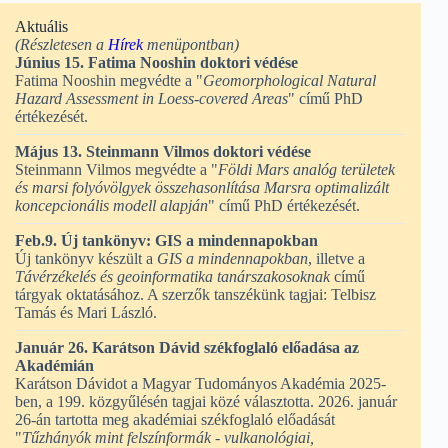
Aktuális
(Részletesen a
Hírek
menüpontban)
Június 15. Fatima Nooshin doktori védése
Fatima Nooshin megvédte a "
Geomorphological Natural
Hazard Assessment in Loess-covered Areas
" című PhD
értékezését.
Május 13. Steinmann Vilmos doktori védése
Steinmann Vilmos megvédte a "
Földi Mars analóg területek
és marsi folyóvölgyek összehasonlítása Marsra optimalizált
koncepcionális modell alapján
" című PhD értékezését.
Feb.9. Új tankönyv: GIS a mindennapokban
Új tankönyv készült a
GIS a mindennapokban
, illetve a
Távérzékelés és geoinformatika tanárszakosoknak
című
tárgyak oktatásához. A szerzők tanszékünk tagjai: Telbisz
Tamás és Mari László.
Január 26. Karátson Dávid székfoglaló előadása az
Akadémián
Karátson Dávidot a Magyar Tudományos Akadémia 2025-
ben, a 199. közgyűlésén tagjai közé választotta. 2026. január
26-án tartotta meg akadémiai székfoglaló előadását
"
Tűzhányók mint felszínformák - vulkanológiai,