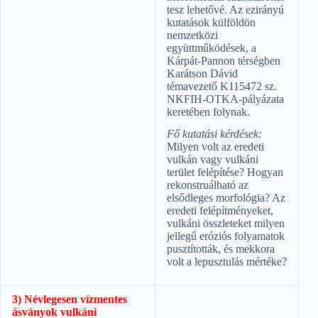
tesz lehetővé. Az ezirányú
kutatások külföldön
nemzetközi
együttműködések, a
Kárpát-Pannon térségben
Karátson Dávid
témavezető K115472 sz.
NKFIH-OTKA-pályázata
keretében folynak.
Fő kutatási kérdések:
Milyen volt az eredeti
vulkán vagy vulkáni
terület felépítése? Hogyan
rekonstruálható az
elsődleges morfológia? Az
eredeti felépítményeket,
vulkáni összleteket milyen
jellegű eróziós folyamatok
pusztították, és mekkora
volt a lepusztulás mértéke?
3) Névlegesen vízmentes
ásványok vulkáni