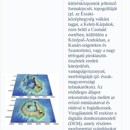
kitörésközpontok jellemző
formakincsét, topográfiáját
(pl. az Északi-
középhegység vulkáni
tagjai, a Keleti-Kárpátok,
ezen belül a Csomád
esetében, külföldön a
Középső-Andokban, a
Kanári-szigeteken és
Szantorinin), vagy a nagy
térfogatú piroklasztit-
összletek eredeti
kiterjedését,
vastagságviszonyait,
morfológiáját (pl. észak-
magyarországi
tufatakarókon). Az
elsődleges állapot
rekonstrukciója mellett az
erózió mintázataival és
rátáival is foglalkozunk.
Vizsgálataink fő eszköze a
digitális domborzatmodell
(DEM), amely részletes
morfometriai számításokat