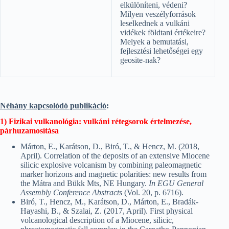
elkülöníteni, védeni?
Milyen veszélyforrások
leselkednek a vulkáni
vidékek földtani értékeire?
Melyek a bemutatási,
fejlesztési lehetőségei egy
geosite-nak?
Néhány kapcsolódó publikáció
:
1) Fizikai vulkanológia: vulkáni rétegsorok értelmezése,
párhuzamosítása
Márton, E., Karátson, D., Biró, T., & Hencz, M. (2018,
April). Correlation of the deposits of an extensive Miocene
silicic explosive volcanism by combining paleomagnetic
marker horizons and magnetic polarities: new results from
the Mátra and Bükk Mts, NE Hungary.
In EGU General
Assembly Conference Abstracts
(Vol. 20, p. 6716).
Biró, T., Hencz, M., Karátson, D., Márton, E., Bradák-
Hayashi, B., & Szalai, Z. (2017, April). First physical
volcanological description of a Miocene, silicic,