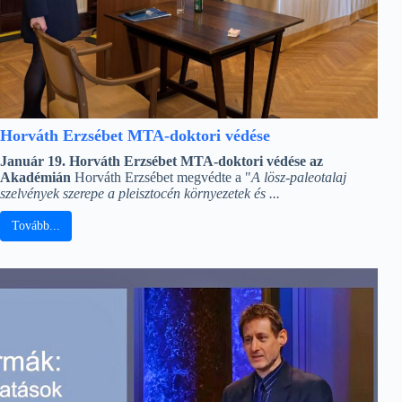
Horváth Erzsébet MTA-doktori védése
Január 19. Horváth Erzsébet MTA-doktori védése az
Akadémián
Horváth Erzsébet megvédte a "
A lösz-paleotalaj
szelvények szerepe a pleisztocén környezetek és ...
Tovább...