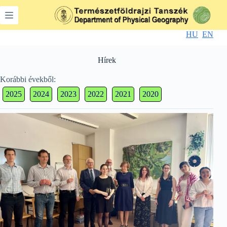
Skip
to
content
HU
EN
Hírek
Korábbi évekből:
2025
2024
2023
2022
2021
2020