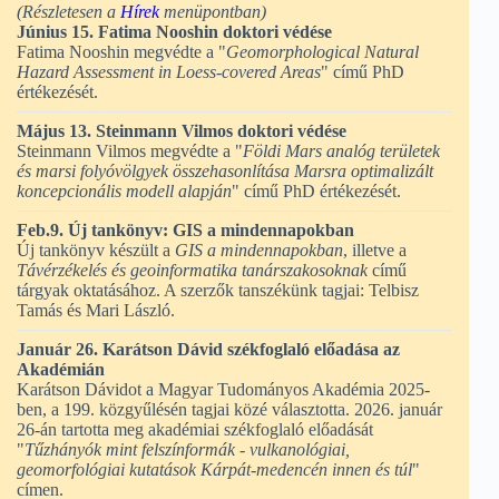
(Részletesen a
Hírek
menüpontban)
Június 15. Fatima Nooshin doktori védése
Fatima Nooshin megvédte a "
Geomorphological Natural
Hazard Assessment in Loess-covered Areas
" című PhD
értékezését.
Május 13. Steinmann Vilmos doktori védése
Steinmann Vilmos megvédte a "
Földi Mars analóg területek
és marsi folyóvölgyek összehasonlítása Marsra optimalizált
koncepcionális modell alapján
" című PhD értékezését.
Feb.9. Új tankönyv: GIS a mindennapokban
Új tankönyv készült a
GIS a mindennapokban
, illetve a
Távérzékelés és geoinformatika tanárszakosoknak
című
tárgyak oktatásához. A szerzők tanszékünk tagjai: Telbisz
Tamás és Mari László.
Január 26. Karátson Dávid székfoglaló előadása az
Akadémián
Karátson Dávidot a Magyar Tudományos Akadémia 2025-
ben, a 199. közgyűlésén tagjai közé választotta. 2026. január
26-án tartotta meg akadémiai székfoglaló előadását
"
Tűzhányók mint felszínformák - vulkanológiai,
geomorfológiai kutatások Kárpát-medencén innen és túl
"
címen.