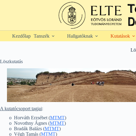
Skip
to
content
Kezdőlap
Tanszék
Hallgatóknak
Kutatások
Lö
Löszkutatás
A kutatócsoport tagjai
:
o Horváth Erzsébet (
MTMT
)
o Novothny Ágnes (
MTMT
)
o Bradák Balázs (
MTMT
)
o Végh Tamás (
MTMT
)