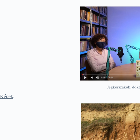
Jégkorszakok, dokt
Képek
: