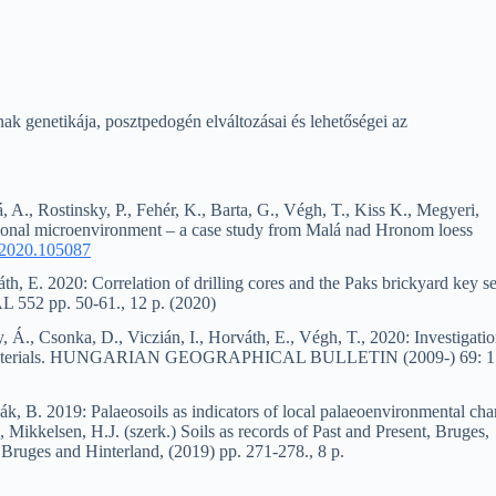
 genetikája, posztpedogén elváltozásai és lehetőségei az
A., Rostinsky, P., Fehér, K., Barta, G., Végh, T., Kiss K., Megyeri,
tional microenvironment – a case study from Malá nad Hronom loess
.2020.105087
h, E. 2020: Correlation of drilling cores and the Paks brickyard key s
52 pp. 50-61., 12 p. (2020)
 Á., Csonka, D., Viczián, I., Horváth, E., Végh, T., 2020: Investigatio
parent materials. HUNGARIAN GEOGRAPHICAL BULLETIN (2009-) 69: 1
k, B. 2019: Palaeosoils as indicators of local palaeoenvironmental ch
 Mikkelsen, H.J. (szerk.) Soils as records of Past and Present, Bruges,
ruges and Hinterland, (2019) pp. 271-278., 8 p.