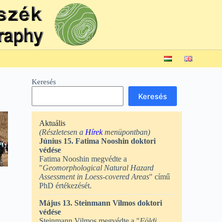
Keresés
Keresés
Aktuális
(Részletesen a
Hírek
menüpontban)
Június 15. Fatima Nooshin doktori
védése
Fatima Nooshin megvédte a
"
Geomorphological Natural Hazard
Assessment in Loess-covered Areas
" című
PhD értékezését.
Május 13. Steinmann Vilmos doktori
védése
Steinmann Vilmos megvédte a "
Földi