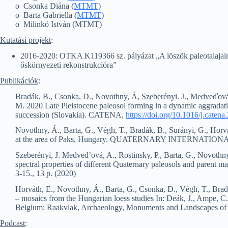
o Csonka Diána (
MTMT
)
o Barta Gabriella (
MTMT
)
o Milinkó István (MTMT)
Kutatási projekt
:
2016-2020: OTKA K119366 sz. pályázat „A löszök paleotalajainak
őskörnyezeti rekonstrukcióra”
Publikációk
:
Bradák, B., Csonka, D., Novothny, Á, Szeberényi. J., Medveďová, 
M. 2020 Late Pleistocene paleosol forming in a dynamic aggrada
succession (Slovakia). CATENA,
https://doi.org/10.1016/j.
catena
Novothny, Á., Barta, G., Végh, T., Bradák, B., Surányi, G., Horvát
at the area of Paks, Hungary. QUATERNARY INTERNATIONAL 5
Szeberényi, J. Medved’ová, A., Rostinsky, P., Barta, G., Novothny,
spectral properties of different Quaternary paleosols and 
3-15., 13 p. (2020)
Horváth, E., Novothny, Á., Barta, G., Csonka, D., Végh, T., Bradá
– mosaics from the Hungarian loess studies In: Deák, J., Ampe, C.,
Belgium: Raakvlak, Archaeology, Monuments and Landscapes of B
Podcast
: