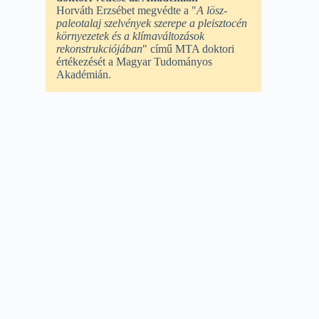
Horváth Erzsébet megvédte a "
A lösz-
paleotalaj szelvények szerepe a pleisztocén
környezetek és a klímaváltozások
rekonstrukciójában
" című MTA doktori
értékezését a Magyar Tudományos
Akadémián.