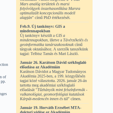
Mars analóg területek és marsi
folyóvölgyek összehasonlítása Marsra
optimalizált koncepcionális modell
alapján
" című PhD értékezését.
Feb.9. Új tankönyv: GIS a
mindennapokban
Új tankönyv készült a
GIS a
mindennapokban
, illetve a
Távérzékelés és
geoinformatika tanárszakosoknak
című
tárgyak oktatásához. A szerzők tanszékünk
tagjai: Telbisz Tamás és Mari László.
Január 26. Karátson Dávid székfoglaló
ection
előadása az Akadémián
Karátson Dávidot a Magyar Tudományos
Akadémia 2025-ben, a 199. közgyűlésén
n of
tagjai közé választotta. 2026. január 26-án
 pp.
tartotta meg akadémiai székfoglaló
előadását "
Tűzhányók mint felszínformák -
anges
vulkanológiai, geomorfológiai kutatások
Kárpát-medencén innen és túl
" címen.
Január 19. Horváth Erzsébet MTA-
doktori védése az Akadémián